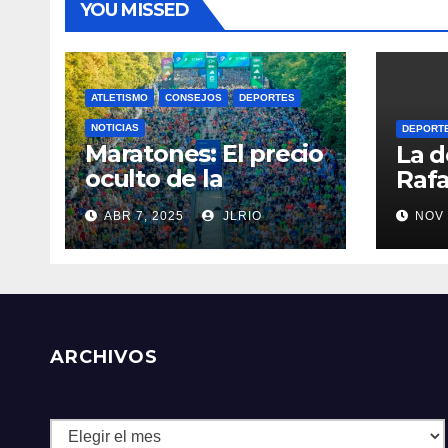
YOU MISSED
ATLETISMO
CONSEJOS
DEPORTES
NOTICIAS
DEPORT
Maratones: El precio
La d
oculto de la
Rafa
resistencia
ABR 7, 2025
JLRIO
NOV 
ARCHIVOS
Archivos