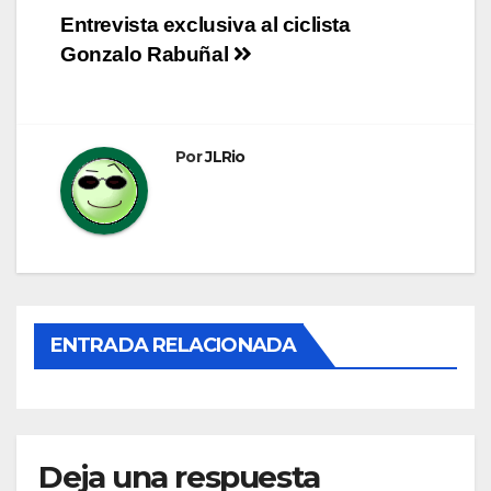
Navegación
Entrevista exclusiva al ciclista
Gonzalo Rabuñal
de
entradas
Por
JLRio
ENTRADA RELACIONADA
Deja una respuesta