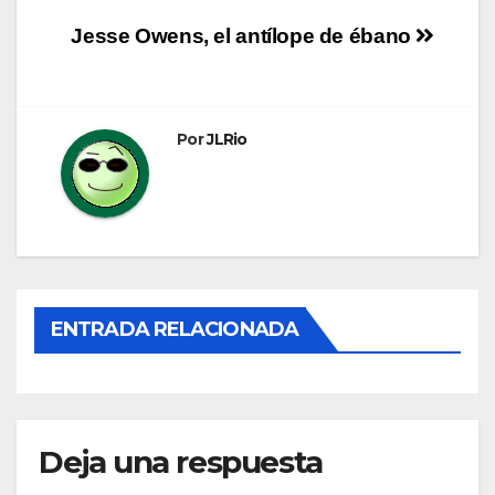
Navegación
Jesse Owens, el antílope de ébano
de
entradas
Por
JLRio
ENTRADA RELACIONADA
Deja una respuesta