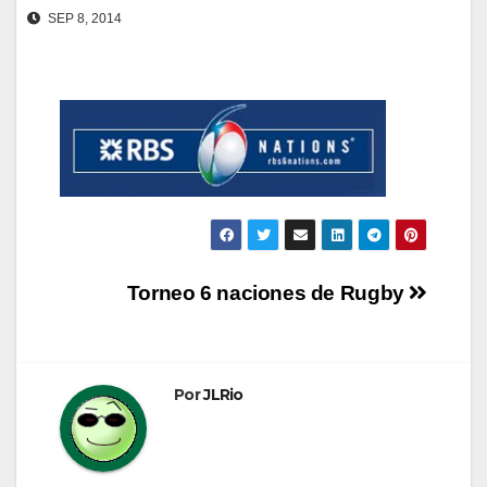
SEP 8, 2014
Navegación
Torneo 6 naciones de Rugby
de
entradas
Por
JLRio