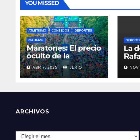
YOU MISSED
ATLETISMO
CONSEJOS
DEPORTES
NOTICIAS
DEPORT
Maratones: El precio
La d
oculto de la
Rafa
resistencia
ABR 7, 2025
JLRIO
NOV 
ARCHIVOS
Archivos