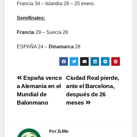
Francia 34 – Islandia 28 – 25 enero.
Semifinales:
Francia
29 – Suecia 26
ESPAÑA 24 –
Dinamarca
28
Navegación
España vence
Ciudad Real pierde,
a Alemania en el
ante el Barcelona,
de
Mundial de
después de 26
entradas
Balonmano
meses
Por
JLRio