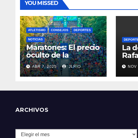
YOU MISSED
ATLETISMO
CONSEJOS
DEPORTES
NOTICIAS
DEPORT
Maratones: El precio
La d
oculto de la
Rafa
resistencia
ABR 7, 2025
JLRIO
NOV 
ARCHIVOS
Archivos