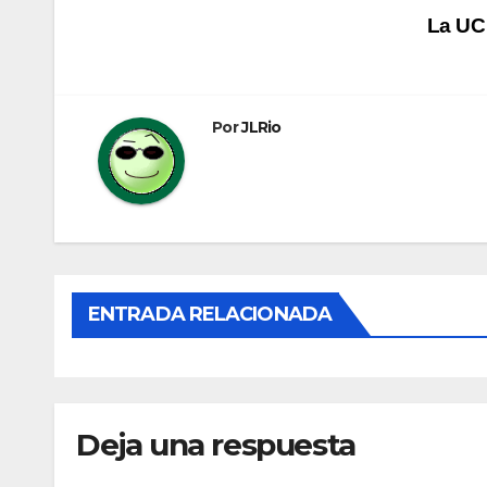
Navegación
La UCI
de
entradas
Por
JLRio
ENTRADA RELACIONADA
Deja una respuesta