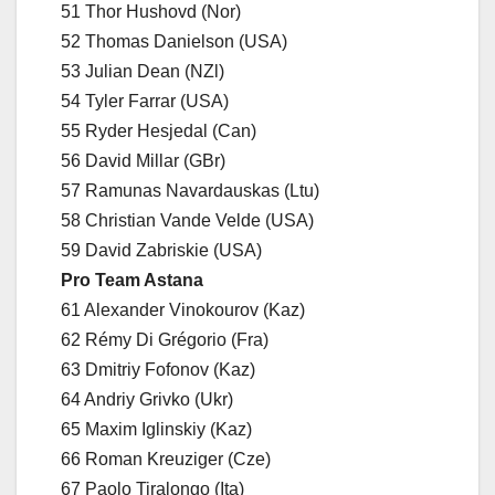
51 Thor Hushovd (Nor)
52 Thomas Danielson (USA)
53 Julian Dean (NZl)
54 Tyler Farrar (USA)
55 Ryder Hesjedal (Can)
56 David Millar (GBr)
57 Ramunas Navardauskas (Ltu)
58 Christian Vande Velde (USA)
59 David Zabriskie (USA)
Pro Team Astana
61 Alexander Vinokourov (Kaz)
62 Rémy Di Grégorio (Fra)
63 Dmitriy Fofonov (Kaz)
64 Andriy Grivko (Ukr)
65 Maxim Iglinskiy (Kaz)
66 Roman Kreuziger (Cze)
67 Paolo Tiralongo (Ita)