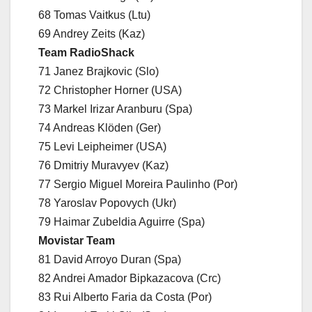
68 Tomas Vaitkus (Ltu)
69 Andrey Zeits (Kaz)
Team RadioShack
71 Janez Brajkovic (Slo)
72 Christopher Horner (USA)
73 Markel Irizar Aranburu (Spa)
74 Andreas Klöden (Ger)
75 Levi Leipheimer (USA)
76 Dmitriy Muravyev (Kaz)
77 Sergio Miguel Moreira Paulinho (Por)
78 Yaroslav Popovych (Ukr)
79 Haimar Zubeldia Aguirre (Spa)
Movistar Team
81 David Arroyo Duran (Spa)
82 Andrei Amador Bipkazacova (Crc)
83 Rui Alberto Faria da Costa (Por)