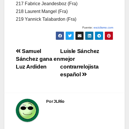
217 Fabrice Jeandesboz (Fra)
218 Laurent Mangel (Fra)
219 Yannick Talabardon (Fra)
Fuente:
esciclismo.com
Navegación
Samuel
Luisle Sánchez
Sánchez gana en
mejor
de
Luz Ardiden
contrarrelojista
entradas
español
Por
JLRio