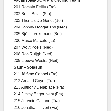
Vacansoleil-DCM Pro Cycling Team
201 Romain Feillu (Fra)
202 Borut Bozic (Slo)
203 Thomas De Gendt (Bel)
204 Johnny Hoogerland (Ned)
205 Björn Leukemans (Bel)
206 Marco Marcato (Ita)
207 Wout Poels (Ned)
208 Rob Ruijgh (Ned)
209 Lieuwe Westra (Ned)
Saur – Sojasun
211 Jérôme Coppel (Fra)
212 Arnaud Coyot (Fra)
213 Anthony Delaplace (Fra)
214 Jimmy Engoulvent (Fra)
215 Jeremie Galland (Fra)
216 Jonathan Hivert (Fra)