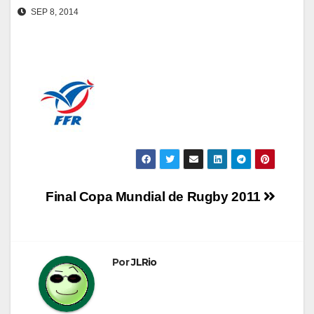
SEP 8, 2014
Navegación
Final Copa Mundial de Rugby 2011
de
entradas
Por
JLRio