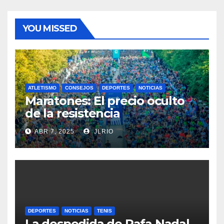
YOU MISSED
ATLETISMO
CONSEJOS
DEPORTES
NOTICIAS
Maratones: El precio oculto
de la resistencia
ABR 7, 2025
JLRIO
DEPORTES
NOTICIAS
TENIS
La despedida de Rafa Nadal