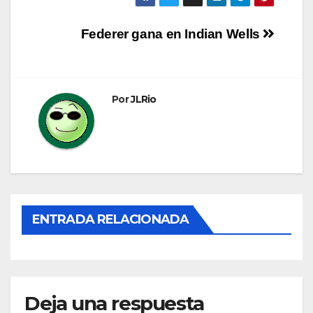
Navegación
Federer gana en Indian Wells
de
entradas
Por
JLRio
ENTRADA RELACIONADA
Deja una respuesta