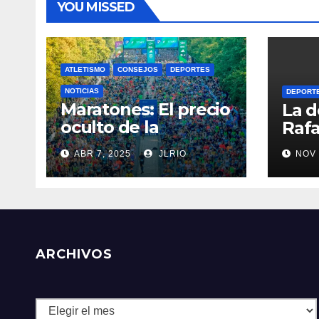
YOU MISSED
ATLETISMO
CONSEJOS
DEPORTES
NOTICIAS
DEPORT
Maratones: El precio
La d
oculto de la
Rafa
resistencia
ABR 7, 2025
JLRIO
NOV 
ARCHIVOS
Archivos