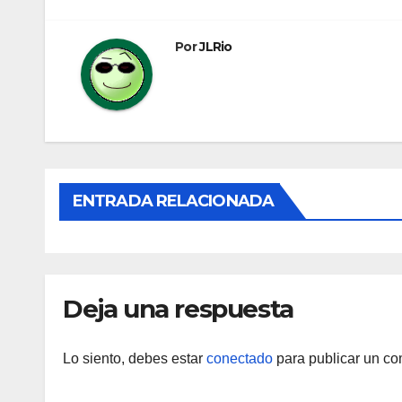
de
entradas
Por
JLRio
ENTRADA RELACIONADA
Deja una respuesta
Lo siento, debes estar
conectado
para publicar un co