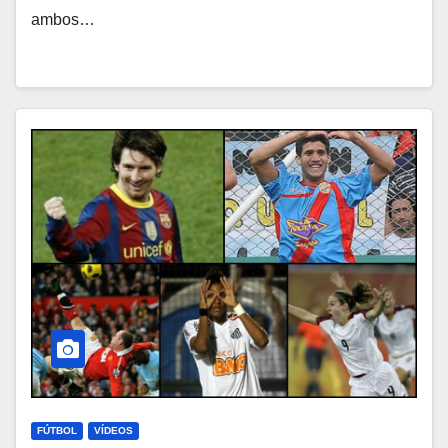
ambos…
FÚTBOL
VÍDEOS