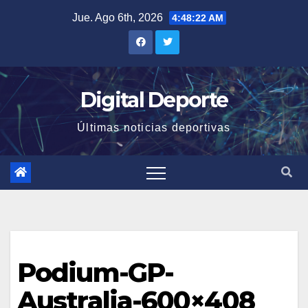
Saltar
Jue. Ago 6th, 2026
4:48:22 AM
al
contenido
Digital Deporte
Últimas noticias deportivas
Podium-GP-
Australia-600×408