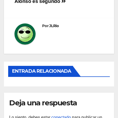
Alonso es segundo
de
entradas
Por
JLRio
ENTRADA RELACIONADA
Deja una respuesta
Lo siento, debes estar
conectado
para publicar un