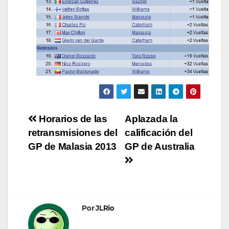
Navegación
Horarios de las
Aplazada la
retransmisiones del
calificación del
de
GP de Malasia 2013
GP de Australia
entradas
Por
JLRio