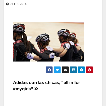
SEP 8, 2014
Navegación
Adidas con las chicas, “all in for
#mygirls”
de
entradas