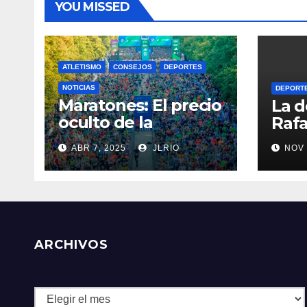
YOU MISSED
ATLETISMO
CONSEJOS
DEPORTES
NOTICIAS
DEPORT
Maratones: El precio
La d
oculto de la
Rafa
resistencia
ABR 7, 2025
JLRIO
NOV 
ARCHIVOS
Archivos