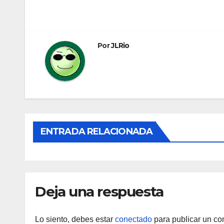
Navegación
de
entradas
Por
JLRio
ENTRADA RELACIONADA
Deja una respuesta
Lo siento, debes estar
conectado
para publicar un co