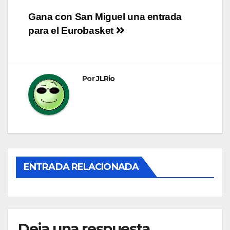
Navegación
Gana con San Miguel una entrada
para el Eurobasket
de
entradas
Por
JLRio
ENTRADA RELACIONADA
Deja una respuesta