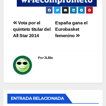
Navegación
Vota por el
España gana el
quinteto titular del
Eurobasket
de
All Star 2014
femenino
entradas
Por
JLRio
ENTRADA RELACIONADA