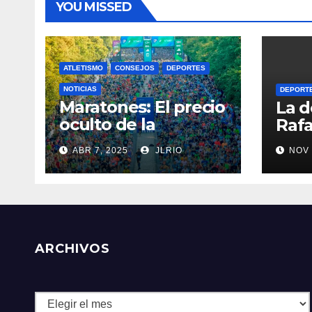
YOU MISSED
ATLETISMO
CONSEJOS
DEPORTES
NOTICIAS
DEPORT
Maratones: El precio
La d
oculto de la
Rafa
resistencia
ABR 7, 2025
JLRIO
NOV 
ARCHIVOS
Archivos