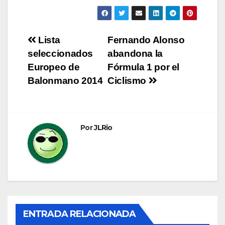
Navegación
Lista
Fernando Alonso
seleccionados
abandona la
de
Europeo de
Fórmula 1 por el
entradas
Balonmano 2014
Ciclismo
Por
JLRio
ENTRADA RELACIONADA