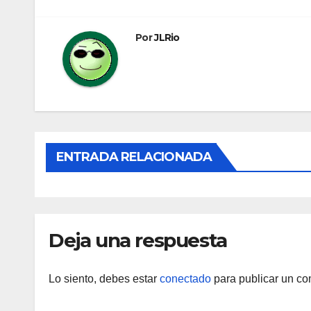
de
entradas
Por
JLRio
ENTRADA RELACIONADA
Deja una respuesta
Lo siento, debes estar
conectado
para publicar un co