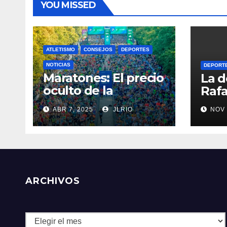
YOU MISSED
ATLETISMO
CONSEJOS
DEPORTES
NOTICIAS
DEPORT
Maratones: El precio
La d
oculto de la
Rafa
resistencia
ABR 7, 2025
JLRIO
NOV 
ARCHIVOS
Archivos