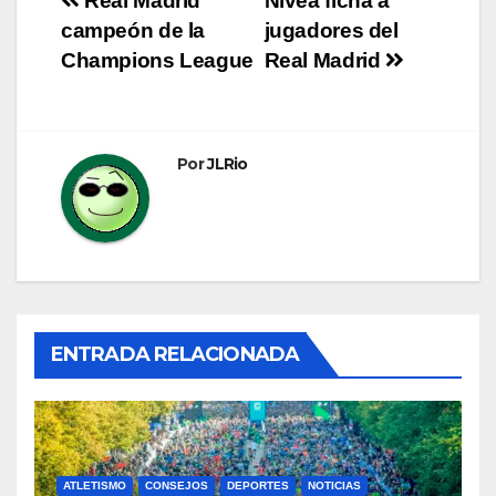
Navegación
Real Madrid
Nivea ficha a
campeón de la
jugadores del
de
Champions League
Real Madrid
entradas
Por
JLRio
ENTRADA RELACIONADA
ATLETISMO
CONSEJOS
DEPORTES
NOTICIAS