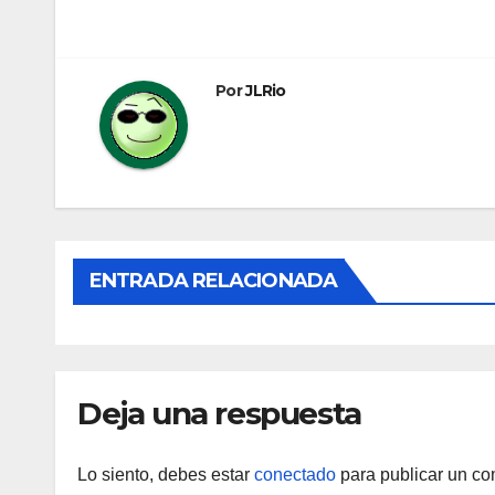
de
entradas
Por
JLRio
ENTRADA RELACIONADA
Deja una respuesta
Lo siento, debes estar
conectado
para publicar un co