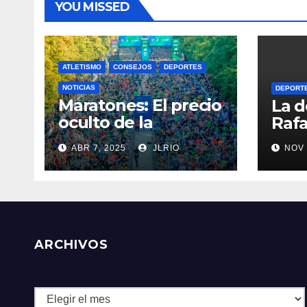
YOU MISSED
ATLETISMO
CONSEJOS
DEPORTES
NOTICIAS
DEPORT
Maratones: El precio
La d
oculto de la
Rafa
resistencia
ABR 7, 2025
JLRIO
NOV 
ARCHIVOS
Archivos