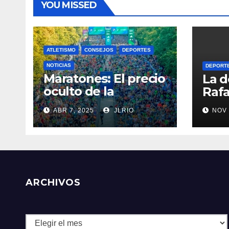
YOU MISSED
ATLETISMO
CONSEJOS
DEPORTES
NOTICIAS
DEPORT
Maratones: El precio
La d
oculto de la
Rafa
resistencia
ABR 7, 2025
JLRIO
NOV 
ARCHIVOS
Archivos