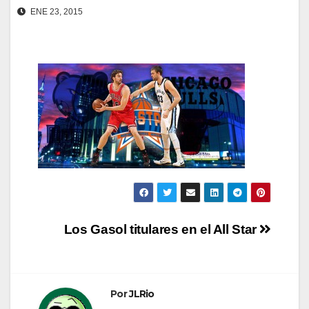
ENE 23, 2015
Navegación
Los Gasol titulares en el All Star
de
entradas
Por
JLRio