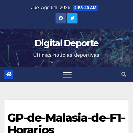
Saltar
Jue. Ago 6th, 2026
4:53:40 AM
al
contenido
Digital Deporte
Últimas noticias deportivas
GP-de-Malasia-de-F1-
Horarios