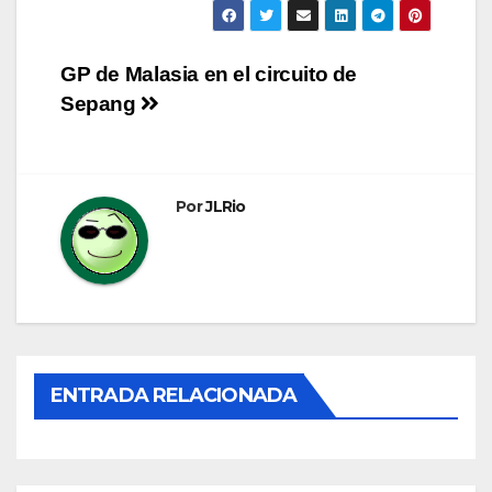
Navegación
GP de Malasia en el circuito de
Sepang
de
entradas
Por
JLRio
ENTRADA RELACIONADA