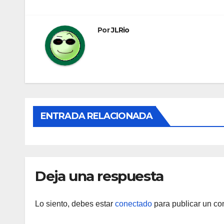
de
entradas
Por
JLRio
ENTRADA RELACIONADA
Deja una respuesta
Lo siento, debes estar
conectado
para publicar un co