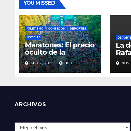
YOU MISSED
ATLETISMO
CONSEJOS
DEPORTES
NOTICIAS
DEPORT
Maratones: El precio
La d
oculto de la
Rafa
resistencia
ABR 7, 2025
JLRIO
NOV 
ARCHIVOS
Archivos