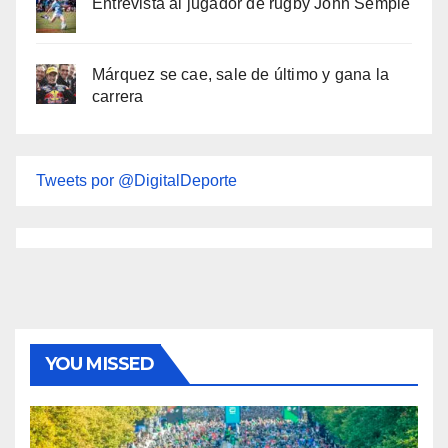
Entrevista al jugador de rugby John Semple
Márquez se cae, sale de último y gana la
carrera
Tweets por @DigitalDeporte
YOU MISSED