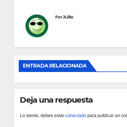
de
entradas
Por
JLRio
ENTRADA RELACIONADA
Deja una respuesta
Lo siento, debes estar
conectado
para publicar un co