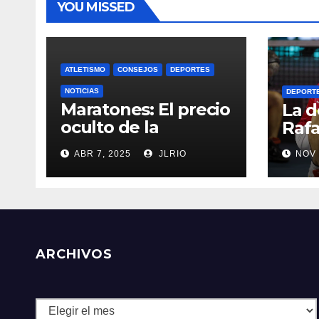
YOU MISSED
ATLETISMO
CONSEJOS
DEPORTES
NOTICIAS
DEPORT
Maratones: El precio
La d
oculto de la
Rafa
resistencia
ABR 7, 2025
JLRIO
NOV 
ARCHIVOS
Archivos