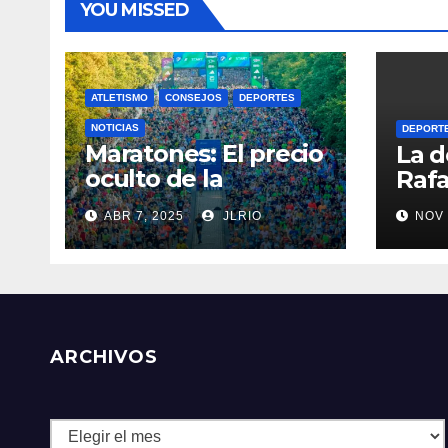
YOU MISSED
ATLETISMO
CONSEJOS
DEPORTES
NOTICIAS
DEPORT
Maratones: El precio
La d
oculto de la
Rafa
resistencia
ABR 7, 2025
JLRIO
NOV 
ARCHIVOS
Archivos