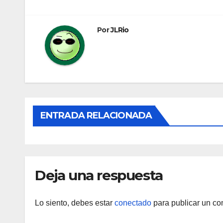
de
entradas
Por
JLRio
ENTRADA RELACIONADA
Deja una respuesta
Lo siento, debes estar
conectado
para publicar un co