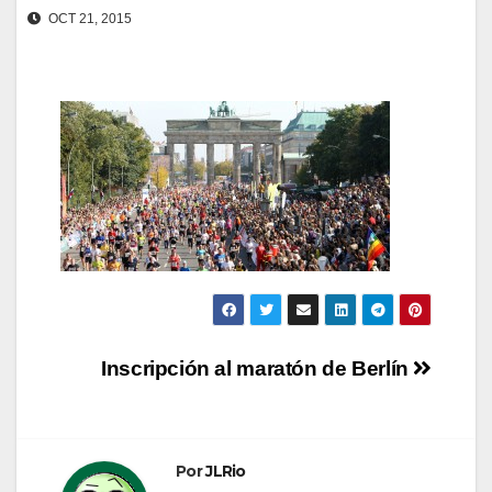
OCT 21, 2015
Navegación
Inscripción al maratón de Berlín
de
entradas
Por
JLRio