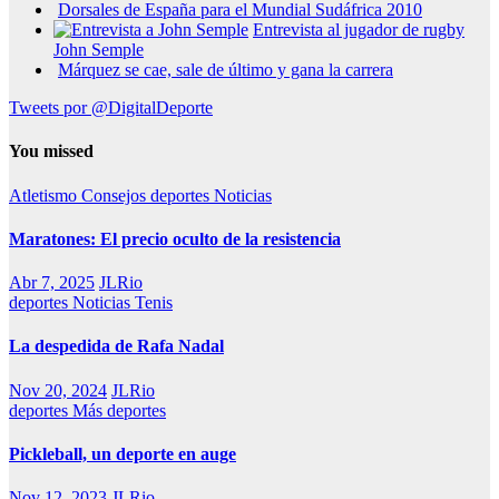
Dorsales de España para el Mundial Sudáfrica 2010
Entrevista al jugador de rugby
John Semple
Márquez se cae, sale de último y gana la carrera
Tweets por @DigitalDeporte
You missed
Atletismo
Consejos
deportes
Noticias
Maratones: El precio oculto de la resistencia
Abr 7, 2025
JLRio
deportes
Noticias
Tenis
La despedida de Rafa Nadal
Nov 20, 2024
JLRio
deportes
Más deportes
Pickleball, un deporte en auge
Nov 12, 2023
JLRio