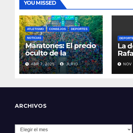
YOU MISSED
ATLETISMO
CONSEJOS
DEPORTES
NOTICIAS
DEPORT
Maratones: El precio
La d
oculto de la
Rafa
resistencia
ABR 7, 2025
JLRIO
NOV 
ARCHIVOS
Archivos