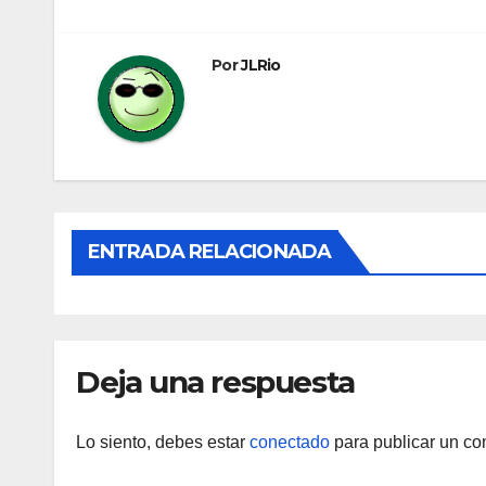
de
entradas
Por
JLRio
ENTRADA RELACIONADA
Deja una respuesta
Lo siento, debes estar
conectado
para publicar un co