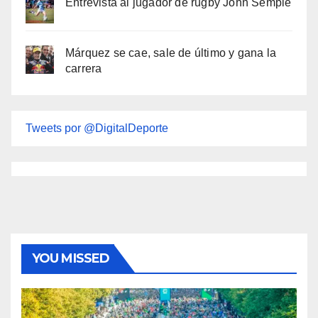
Entrevista al jugador de rugby John Semple
Márquez se cae, sale de último y gana la
carrera
Tweets por @DigitalDeporte
YOU MISSED