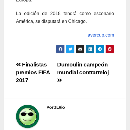
La edición de 2018 tendrá como escenario
América, se disputará en Chicago.
lavercup.com
Navegación
Finalistas
Dumoulin campeón
premios FIFA
mundial contrarreloj
de
2017
entradas
Por
JLRio