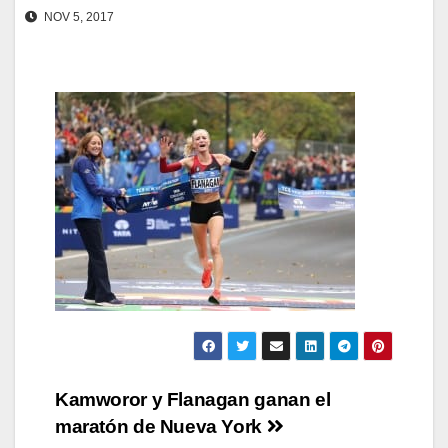
NOV 5, 2017
Navegación
Kamworor y Flanagan ganan el
maratón de Nueva York
de