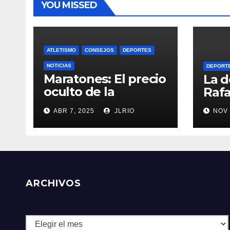
YOU MISSED
ATLETISMO
CONSEJOS
DEPORTES
NOTICIAS
DEPORT
Maratones: El precio
La d
oculto de la
Rafa
resistencia
ABR 7, 2025
JLRIO
NOV 
ARCHIVOS
Archivos