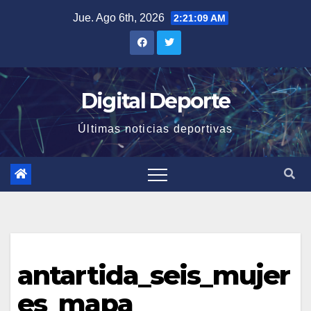
Saltar
Jue. Ago 6th, 2026
2:21:10 AM
al
contenido
Digital Deporte
Últimas noticias deportivas
antartida_seis_mujer
es_mapa