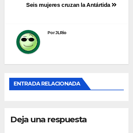
Navegación
Seis mujeres cruzan la Antártida
de
entradas
Por
JLRio
ENTRADA RELACIONADA
Deja una respuesta