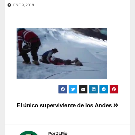
ENE 9, 2019
Navegación
El único superviviente de los Andes
de
entradas
Por
JLRio