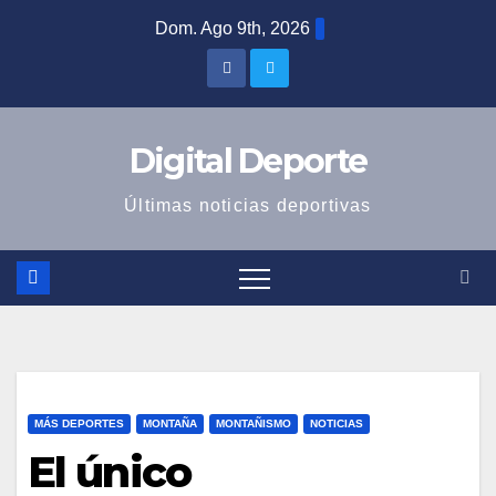
Saltar
Dom. Ago 9th, 2026
al
contenido
Digital Deporte
Últimas noticias deportivas
MÁS DEPORTES
MONTAÑA
MONTAÑISMO
NOTICIAS
El único