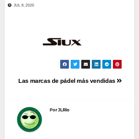
JUL 9, 2020
Navegación
Las marcas de pádel más vendidas
de
entradas
Por
JLRio