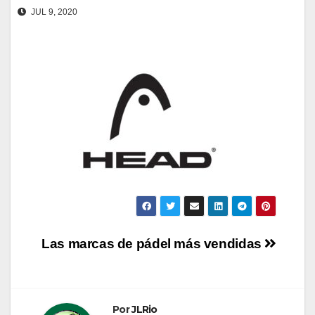
JUL 9, 2020
Navegación
Las marcas de pádel más vendidas
de
entradas
Por
JLRio