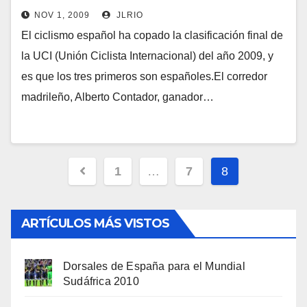
NOV 1, 2009
JLRIO
El ciclismo español ha copado la clasificación final de
la UCI (Unión Ciclista Internacional) del año 2009, y
es que los tres primeros son españoles.El corredor
madrileño, Alberto Contador, ganador…
Navegación
1
…
7
8
de
entradas
ARTÍCULOS MÁS VISTOS
Dorsales de España para el Mundial
Sudáfrica 2010