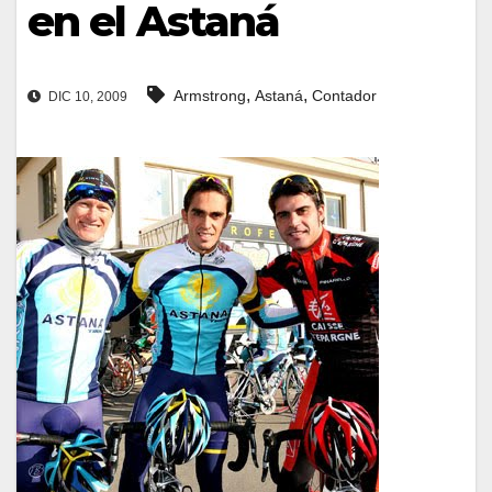
en el Astaná
,
,
Armstrong
Astaná
Contador
DIC 10, 2009