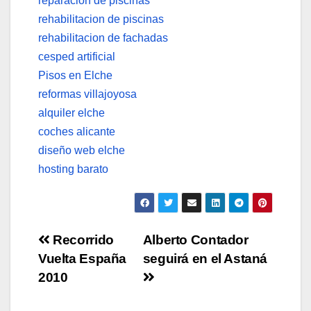
reparacion de piscinas
rehabilitacion de piscinas
rehabilitacion de fachadas
cesped artificial
Pisos en Elche
reformas villajoyosa
alquiler elche
coches alicante
diseño web elche
hosting barato
Navegación
Recorrido
Alberto Contador
Vuelta España
seguirá en el Astaná
de
2010
entradas