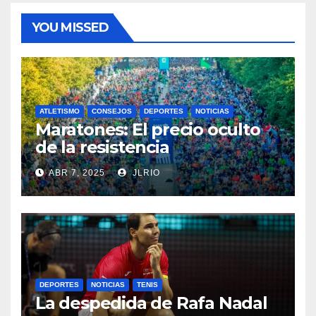
YOU MISSED
ATLETISMO
CONSEJOS
DEPORTES
NOTICIAS
Maratones: El precio oculto
de la resistencia
ABR 7, 2025
JLRIO
DEPORTES
NOTICIAS
TENIS
La despedida de Rafa Nadal