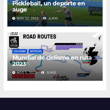
Pickleball, un deporte en
auge
NOV 12, 2023
JLRIO
CICLISMO
NOTICIAS
Mundial de ciclismo en ruta
2023
AGO 5, 2023
JLRIO