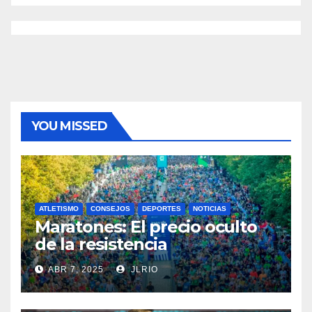
YOU MISSED
ATLETISMO
CONSEJOS
DEPORTES
NOTICIAS
Maratones: El precio oculto
de la resistencia
ABR 7, 2025
JLRIO