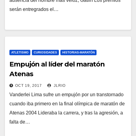
ausencia del hombre más veloz, Gatlin Los premios
serán entregrados el…
ATLETISMO
CURIOSIDADES
HISTORIAS-MARATÓN
Empujón al líder del maratón
Atenas
OCT 19, 2017
JLRIO
Vanderlei Lima sufre un empujón por un transtornado
cuando iba primero en la final olímpica de maratón de
Atenas 2004 Lideraba la carrera, y tras la agresión, a
falta de…