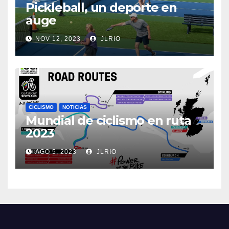
Pickleball, un deporte en
auge
NOV 12, 2023
JLRIO
CICLISMO
NOTICIAS
Mundial de ciclismo en ruta
2023
AGO 5, 2023
JLRIO