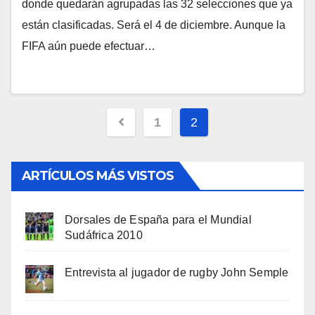
donde quedarán agrupadas las 32 selecciones que ya
están clasificadas. Será el 4 de diciembre. Aunque la
FIFA aún puede efectuar…
Navegación
1
2
de
entradas
ARTÍCULOS MÁS VISTOS
Dorsales de España para el Mundial
Sudáfrica 2010
Entrevista al jugador de rugby John Semple