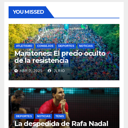
YOU MISSED
ATLETISMO
CONSEJOS
DEPORTES
NOTICIAS
Maratones: El precio oculto
de la resistencia
ABR 7, 2025
JLRIO
DEPORTES
NOTICIAS
TENIS
La despedida de Rafa Nadal